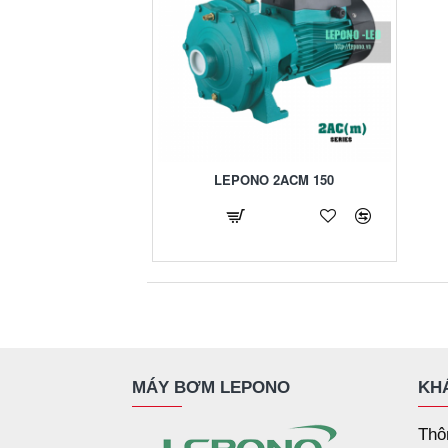
LEPONO 2ACM 150
MÁY BƠM LEPONO
KH
Thô