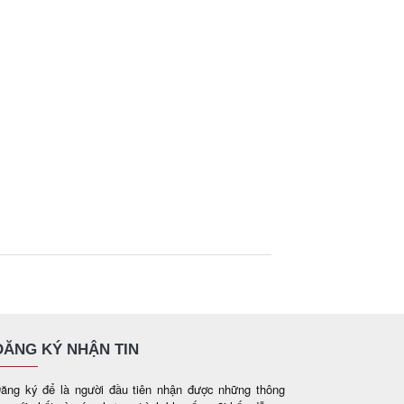
ĐĂNG KÝ NHẬN TIN
ăng ký để là người đầu tiên nhận được những thông